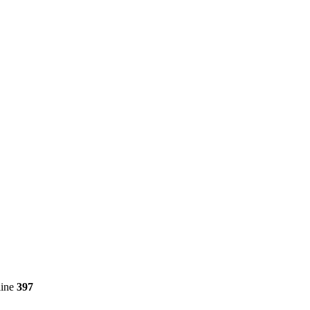
line
397