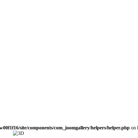
w00f1f16/site/components/com_joomgallery/helpers/helper.php
on 