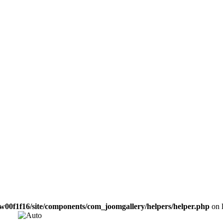
w00f1f16/site/components/com_joomgallery/helpers/helper.php
on 