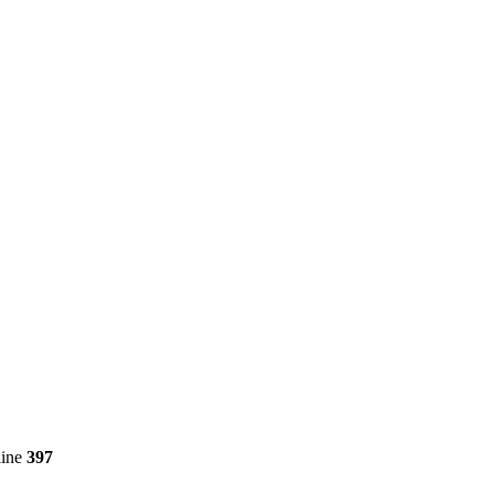
line
397