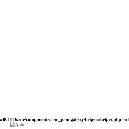
w00f1f16/site/components/com_joomgallery/helpers/helper.php
on 