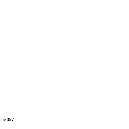
line
397